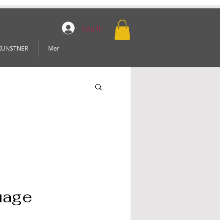
Log In
KUNSTNER
Mer
uage