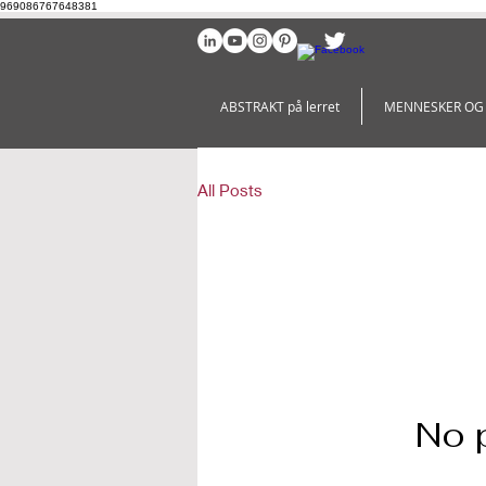
969086767648381
ABSTRAKT på lerret
MENNESKER OG
All Posts
No 