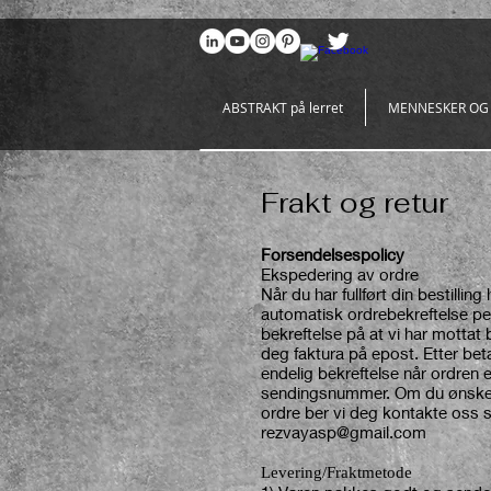
969086767648381
ABSTRAKT på lerret
MENNESKER OG
Frakt og retur
Forsendelsespolicy
Ekspedering av ordre
Når du har fullført din bestilling
automatisk ordrebekreftelse pe
bekreftelse på at vi har mottat 
deg faktura på epost. Etter bet
endelig bekreftelse når ordren 
sendingsnummer. Om du ønsker 
ordre ber vi deg kontakte oss 
rezvayasp@gmail.com
Levering/Fraktmetode