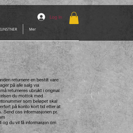
Log In
KUNSTNER
Mer
nden returnere en bestilt vare
ger på alle salg via
 må returneres ubrukt i original
ftelsen du mottok med
kontonummer som beløpet skal
verført på konto kort tid etter at
s. Send oss informasjonen pr.
com
4 og du vil få informasjon om