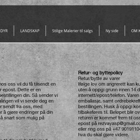
 DYR
LANDSKAP
Stilige Malerier til salgs
Ny side
OM 
Retur- og byttepolicy
Retur/bytte av varer
 hos oss vil du få tilsendt en
Ifølge lov om angrerett kan ku
r epost. Dette er en
uten å oppgi grunn innen 14 da
bestillingen din. Så sender vi
internett/epost/telefon. Varen
alingen vil vi sende deg en
emballasje, samt ordrebekre
er sendt fra oss, med
bestillingen. Husk å oppgi 
å gjøre endringer på din
tilbakeføres til. Beløpet blir o
så snart som mulig på
returen er kommet frem til os
epost på rezvayasp@gmail.
eller ring oss på +47 9019110
hva du skal gjøre videre.