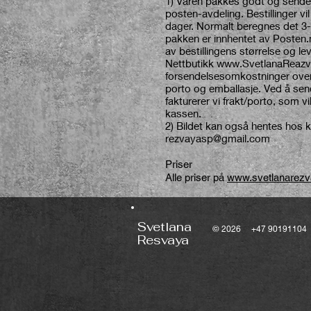
1) Varen pakkes godt og sendes
posten-avdeling. Bestillinger vi
dager. Normalt beregnes det 3-7
pakken er innhentet av Posten.
av bestillingens størrelse og l
Nettbutikk
www.SvetlanaReazv
forsendelsesomkostninger over 
porto og emballasje. Ved å send
fakturerer vi frakt/porto, som vil b
kassen
2) Bildet kan også hentes hos k
rezvayasp@gmail.com
Priser
Alle priser på
www.svetlanarezv
Svetlana
© 2026 +47 9019110
Resvaya