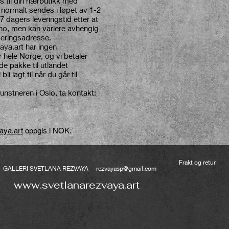
 til din nærbutikk med
l normalt sendes i løpet av 1-2
 dagers leveringstid etter at
no, men kan variere avhengig
everingsadresse.
aya.art
har ingen
hele Norge, og vi betaler
e pakke til utlandet
li lagt til når du går til
.
unstneren i Oslo, ta kontakt:
aya.art
oppgis i NOK.
Frakt og retur
4 GALLERI SVETLANA REZVAYA
rezvayasp@gmail.com
www.svetlanarezvaya.art