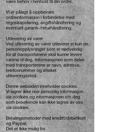
være behov i henhold til din ordre.
Vi er pålagt å oppbevare
ordreinformasjon i forbindelse med
regnskapsføring, avgiftshåndtering og
eventuell garanti-/returhåndtering.
Utlevering av varer
Ved utlevering av varer utleverer vi kun de
personopplysninger som er nødvendig
for at transportørene skal kunne levere
varene til deg. Informasjonen som deles
med transportørene er navn, adresse,
telefonnummer og ønsket
utleveringssted.
Denne websiden inneholder cookies.
Vi lagrer ikke noe personlig informasjon
via cookies og informasjonen om deg
som besøkende kan ikke lagres av oss
via cookies.
Betalingsmetoder med kreditt/debetkort
og Paypal.
Det er ikke mulig for