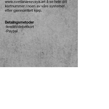
www.svetlanarezvaya.art
å se hele ditt
kortnummer i noen av våre systemer
etter gjennomført kjøp.
Betalingsmetoder
-kreditt/debetkort
-Paypal
Svetlan