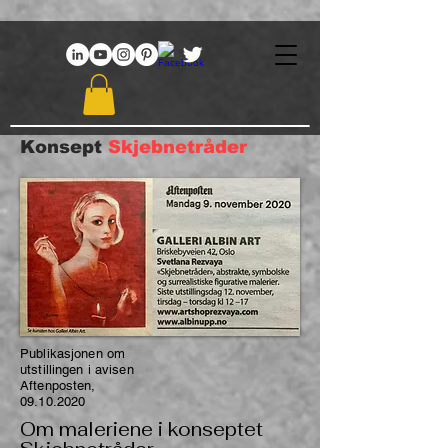
969086767648381
Konsept
Skjebnetråder
Publikasjonen om
utstillingen i avisen
Aftenposten,
09.10.2020
Om maleriene i konseptet