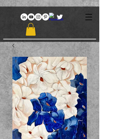
969086767648381