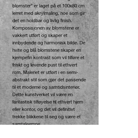
blomster" er laget på et 100x80 cm
lerret med akrylmaling, noe som gir
det en holdbar og livlig finish.
Komposisjonen av blomstene er
vakkert utført og skaper et
innbydende og harmonisk bilde. De
hvite og blå blomstene skaper en
kjempefin kontrast som vil tilføre et
friskt og levende pust til ethvert
rom. Maleriet er utført i en semi-
abstrakt stil som gjør det passende
til et moderne og samtidsinteriør.
Dette kunstverket vil være en
fantastisk tilføyelse til ethvert hjem
eller kontor, og det vil definitivt
trekke blikkene til seg og være et
samtaleemne.