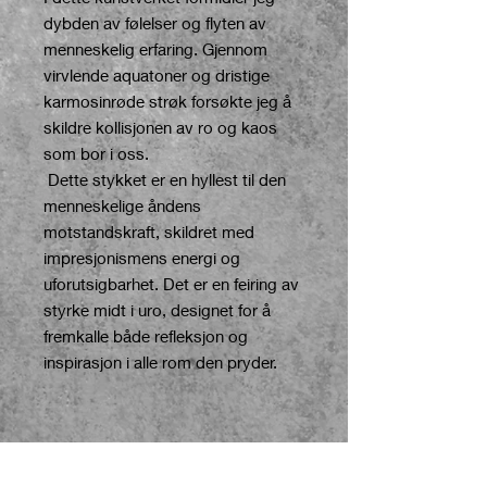
dybden av følelser og flyten av
menneskelig erfaring. Gjennom
virvlende aquatoner og dristige
karmosinrøde strøk forsøkte jeg å
skildre kollisjonen av ro og kaos
som bor i oss.
Dette stykket er en hyllest til den
menneskelige åndens
motstandskraft, skildret med
impresjonismens energi og
uforutsigbarhet. Det er en feiring av
styrke midt i uro, designet for å
fremkalle både refleksjon og
inspirasjon i alle rom den pryder.