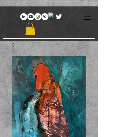
969086767648381