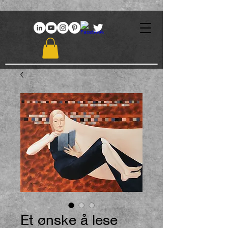
969086767648381
Et ønske å lese