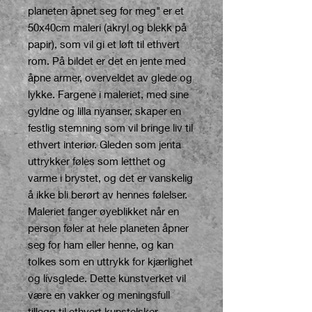
planeten åpnet seg for meg" er et
50x40cm maleri (akryl og blekk på
papir), som vil gi et løft til ethvert
rom. På bildet er det en jente med
åpne armer, overveldet av glede og
lykke. Fargene i maleriet, med sine
gyldne og lilla nyanser, skaper en
festlig stemning som vil bringe liv til
ethvert interiør. Gleden som jenta
uttrykker føles som letthet og
varme i brystet, og det er vanskelig
å ikke bli berørt av hennes følelser.
Maleriet fanger øyeblikket når en
person føler at hele planeten åpner
seg for ham eller henne, og kan
tolkes som en uttrykk for kjærlighet
og livsglede. Dette kunstverket vil
være en vakker og meningsfull
tillegg til ethvert kunstelsker