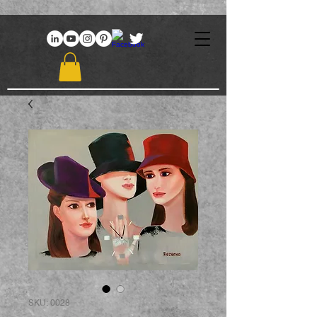
969086767648381
SKU: 0028