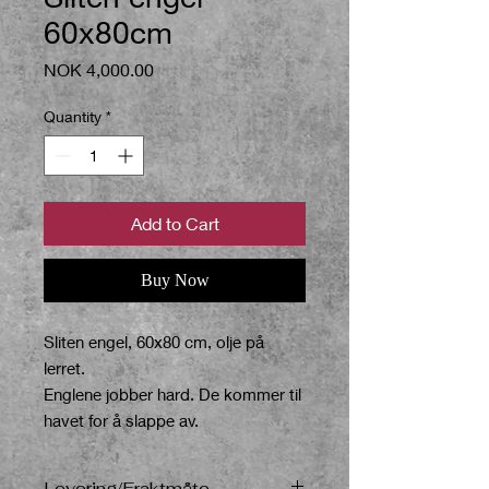
60x80cm
Price
NOK 4,000.00
Quantity
*
Add to Cart
Buy Now
Sliten engel, 60x80 cm,
olje på
lerret.
Englene jobber hard. De kommer til
havet for å slappe av.
Levering/Fraktmåte