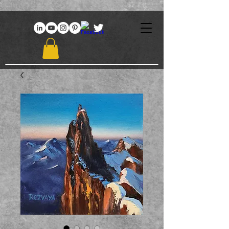
969086767648381