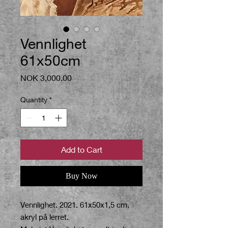
Vennlighet
61x50cm
Price
NOK 3,000.00
Quantity
*
Add to Cart
Buy Now
Vennlighet. 2021. 61x50x1,5 cm,
akryl på lerret.